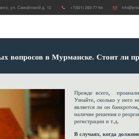
анск
,
ул. Самойловой д. 12
+7(921) 283-77-64
info@prav
ых вопросов в Мурманске. Стоит ли пр
Прежде всего, проанали
Узнайте, сколько у него 
является ли он банкротом
наличие решения о реорга
регистрации и т.д.
В случаях, когда должни