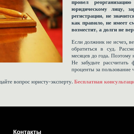
провел реорганизаци
юридическому лицу, за
регистрации, не значитс
как правило, не имеет 
возместит, а долги не ве
Если должник не исчез, ве
обратиться в суд. Расс
месяцев до года. Поэтому 
Не забудьте рассчитать 
проценты за пользование 
дайте вопрос юристу-эксперту. 
Бесплатная консультац
Контакты