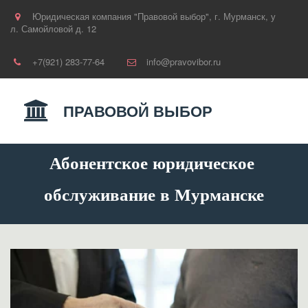
Юридическая компания "Правовой выбор"
,
г. Мурманск
,
у
л. Самойловой д. 12
+7(921) 283-77-64
info@pravovibor.ru
ПРАВОВОЙ ВЫБОР
Абонентское юридическое 
обслуживание в Мурманске